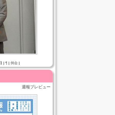
日 |
¶
|
例会
|
週報プレビュー