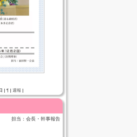
日 |
¶
|
週報
|
担当：会長・幹事報告