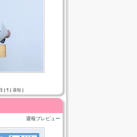
日 |
¶
|
週報
|
週報プレビュー