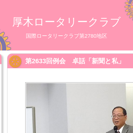
厚木ロータリークラブ
国際ロータリークラブ第2780地区
第2633回例会 卓話「新聞と私」