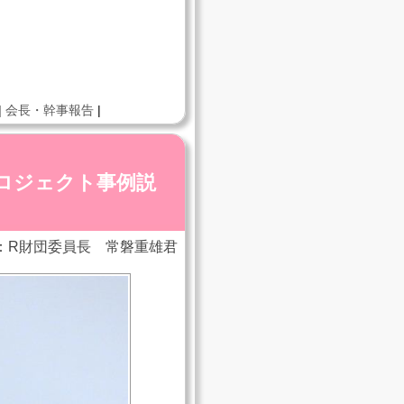
|
会長・幹事報告
|
ジェクト事例説
：R財団委員長 常磐重雄君