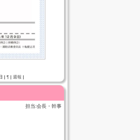
日 |
¶
|
週報
|
担当:会長・幹事