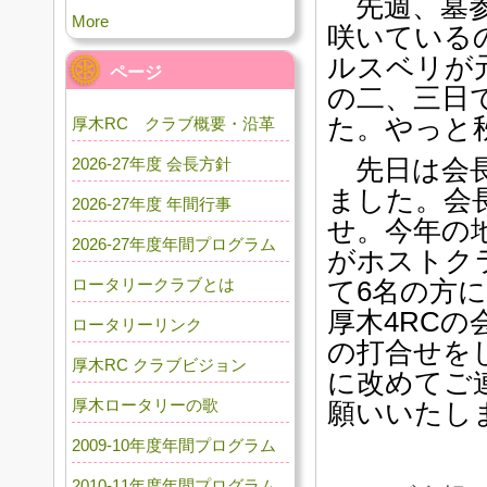
先週、墓参
More
咲いている
ルスベリが
ページ
の二、三日
た。やっと
厚木RC クラブ概要・沿革
先日は会長
2026-27年度 会長方針
ました。会長
2026-27年度 年間行事
せ。今年の
2026-27年度年間プログラム
がホストク
ロータリークラブとは
て6名の方
厚木4RCの
ロータリーリンク
の打合せを
厚木RC クラブビジョン
に改めてご
厚木ロータリーの歌
願いいたし
2009-10年度年間プログラム
2010-11年度年間プログラム