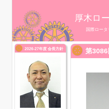
厚木ロ
国際ロータ
2026-27年度 会長方針
第30