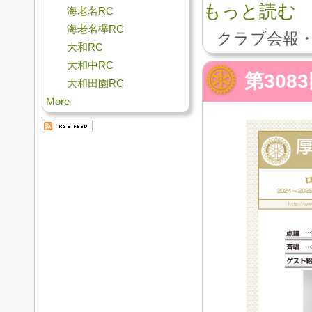
もっと読む
海老名RC
海老名欅RC
クラブ会報・
大和RC
大和中RC
第308
大和田園RC
More