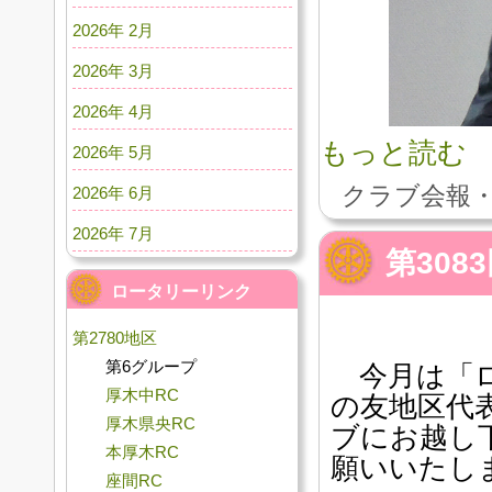
2026年 2月
2026年 3月
2026年 4月
もっと読む
2026年 5月
クラブ会報・
2026年 6月
2026年 7月
第308
ロータリーリンク
第2780地区
第6グループ
今月は「ロ
厚木中RC
の友地区代
厚木県央RC
ブにお越し
本厚木RC
願いいたし
座間RC