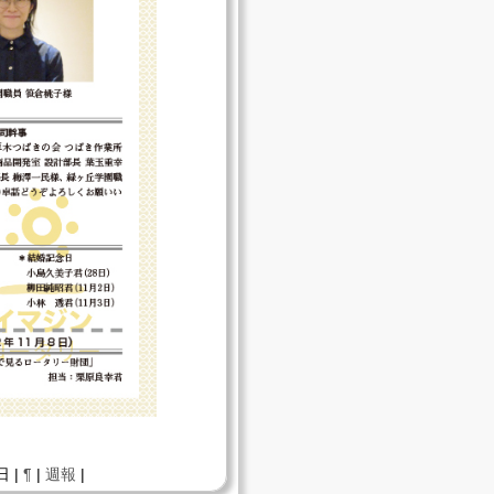
日 |
¶
|
週報
|