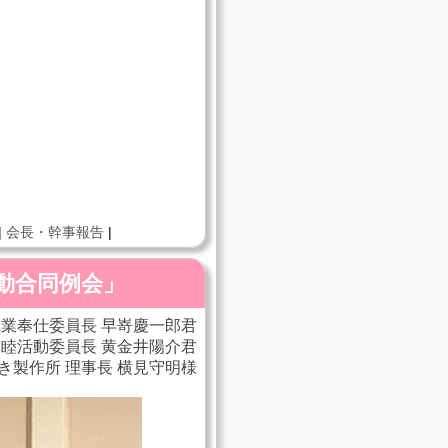
|
会長・幹事報告
|
活動合同例会」
業奉仕委員長 早嵜慶一郎君
親睦活動委員長 黄金井陽介君
き製作所 理事長 横見守明様