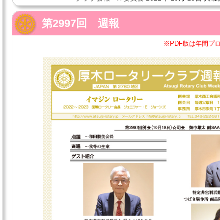
第2997回 週報
※PDF版は年間プ