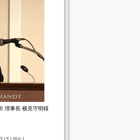
所 理事長 横見守明様
日 |
¶
|
例会
|