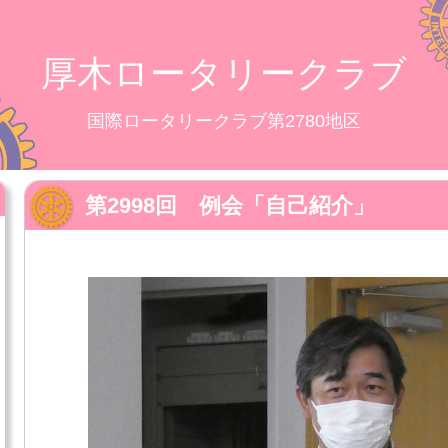
厚木ロータリークラブ
国際ロータリークラブ第2780地区
第2998回 例会「自己紹介」