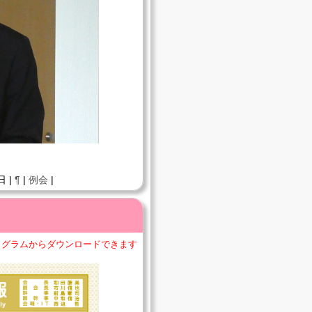
日 |
¶
|
例会
|
ログラムからダウンロードできます