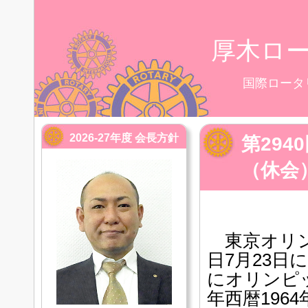
厚木ロ
国際ロータ
2026-27年度 会長方針
第29
（休会
東京オリン
日7月23
にオリンピ
年西暦196