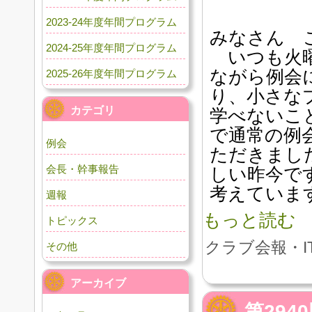
2023-24年度年間プログラム
みなさん 
2024-25年度年間プログラム
いつも火曜
ながら例会
2025-26年度年間プログラム
り、小さな
カテゴリ
学べないこ
で通常の例
例会
ただきまし
会長・幹事報告
しい昨今で
考えていま
週報
もっと読む
トピックス
クラブ会報・I
その他
アーカイブ
第29