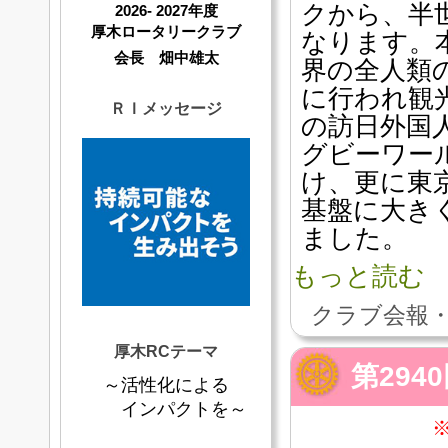
クから、半
2026- 2027年度
厚木ロータリークラブ
なります。
会長 畑中雄太
界の全人類
に行われ観
ＲＩメッセージ
の訪日外国
グビーワー
け、更に東京
基盤に大き
ました。
もっと読む
クラブ会報・
厚木RCテーマ
第294
～活性化による
インパクトを～