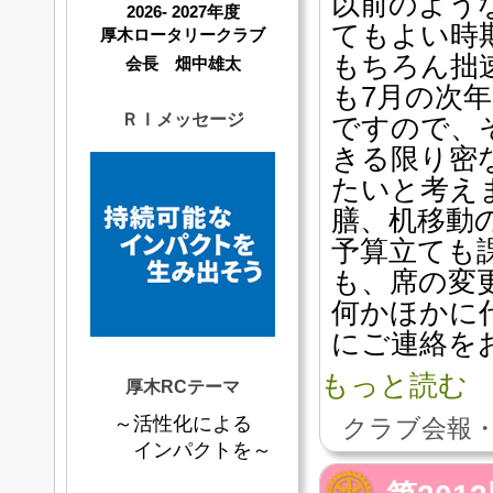
以前のよう
2026- 2027年度
てもよい時
厚木ロータリークラブ
もちろん拙
会長 畑中雄太
も7月の次
ＲＩメッセージ
ですので、
きる限り密
たいと考え
膳、机移動
予算立ても
も、席の変
何かほかに
にご連絡を
もっと読む
厚木RCテーマ
～活性化による
クラブ会報・
インパクトを～