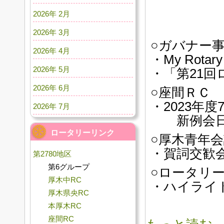
2026年 2月
2026年 3月
○ガバナー
2026年 4月
・My Rot
2026年 5月
・「第21
2026年 6月
○座間ＲＣ
・2023年
2026年 7月
新例会日
ロータリーリンク
○厚木青年
・賀詞交歓
第2780地区
第6グループ
○ロータリ
厚木中RC
・ハイライト
厚木県央RC
本厚木RC
座間RC