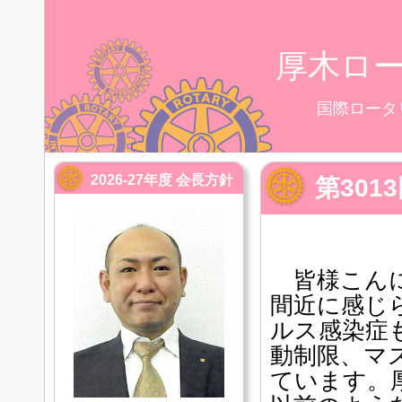
厚木ロ
国際ロータ
2026-27年度 会長方針
第30
皆様こんに
間近に感じ
ルス感染症
動制限、マ
ています。