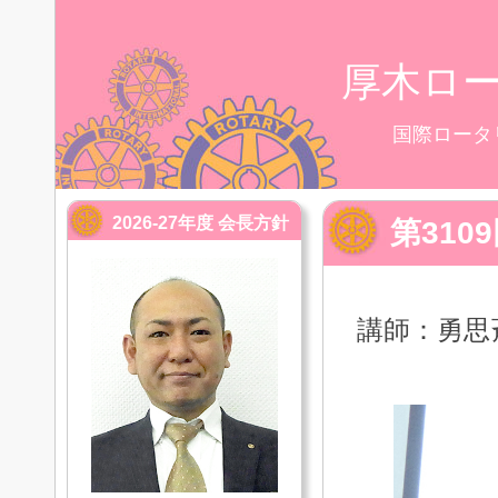
厚木ロ
国際ロータ
2026-27年度 会長方針
第31
講師：勇思