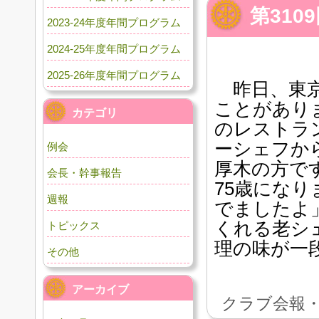
第310
2023-24年度年間プログラム
2024-25年度年間プログラム
2025-26年度年間プログラム
昨日、東京
ことがあり
カテゴリ
のレストラ
ーシェフか
例会
厚木の方で
会長・幹事報告
75歳にな
週報
でましたよ
くれる老シ
トピックス
理の味が一
その他
アーカイブ
クラブ会報・