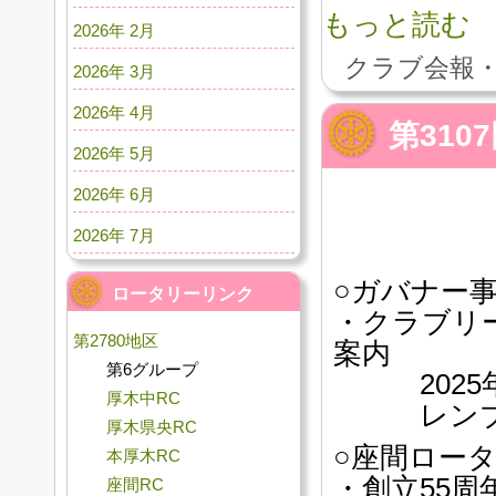
もっと読む
2026年 2月
クラブ会報・
2026年 3月
2026年 4月
第31
2026年 5月
2026年 6月
2026年 7月
○ガバナー
ロータリーリンク
・クラブリ
第2780地区
案内
第6グループ
2025年4月
厚木中RC
レンブラ
厚木県央RC
○座間ロー
本厚木RC
・創立55
座間RC