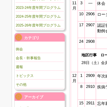
11
3
―
休会
2023-24年度年間プログラム
月
10
2906
ロー
2024-25年度年間プログラム
17
2907
2025-26年度年間プログラム
認証
動例
カテゴリ
24
2908
例会
地区行事 ロ
会長・幹事報告
28日（土）
週報
12
1
2909
トピックス
年次
月
その他
8
2910
疾病
アーカイブ
15
2911
忘年