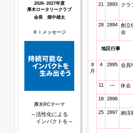
2026- 2027年度
21
2893
クラ
厚木ロータリークラブ
会長 畑中雄太
28
2894
創立
会
ＲＩメッセージ
地区行事
8
4
2895
会員
月
11
―
休会
18
2896
厚木RCテーマ
25
2897
納涼
～活性化による
インパクトを～