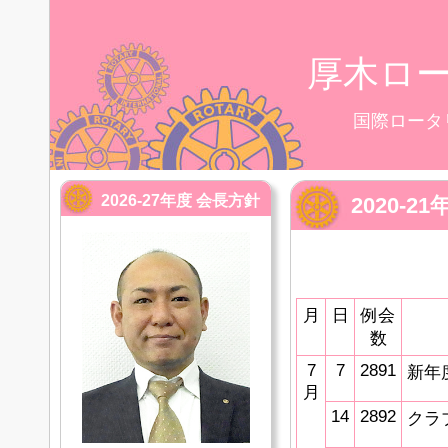
厚木ロ
国際ロータ
2026-27年度 会長方針
2020-
月
日
例会
数
7
7
2891
新年
月
14
2892
クラ