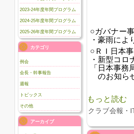
2023-24年度年間プログラム
2024-25年度年間プログラム
○ガバナー
2025-26年度年間プログラム
・豪雨によ
カテゴリ
○ＲＩ日本
・新型コロ
例会
「日本事務
会長・幹事報告
のお知ら
週報
トピックス
もっと読む
その他
クラブ会報・I
アーカイブ