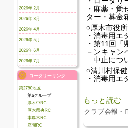
・ロータリ
・麻薬・覚
2026年 2月
ター・募金
2026年 3月
○厚木市役
2026年 4月
・消毒用エ
2026年 5月
・第11回
2026年 6月
－ンキャン
中止につい
2026年 7月
○清川村保
ロータリーリンク
・消毒用エ
第2780地区
第6グループ
もっと読む
厚木中RC
厚木県央RC
クラブ会報・I
本厚木RC
座間RC