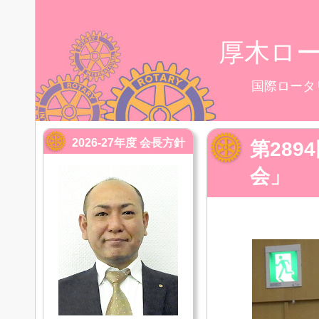
厚木ロ
国際ロータ
2026-27年度 会長方針
第289
会」