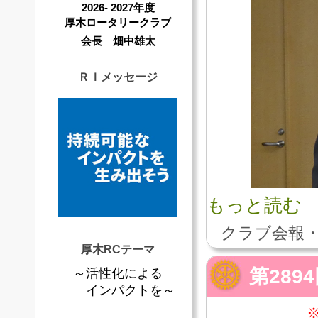
2026- 2027年度
厚木ロータリークラブ
会長 畑中雄太
ＲＩメッセージ
もっと読む
クラブ会報・
厚木RCテーマ
第289
～活性化による
インパクトを～