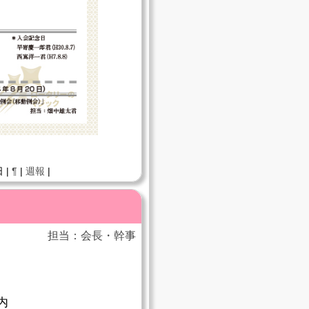
 |
¶
|
週報
|
担当：会長・幹事
内