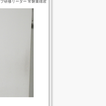
ブ研修リーダー 常磐重雄君