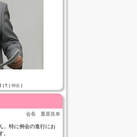
 |
¶
|
例会
|
会長 栗原良幸
ん。特に例会の進行にお
す。