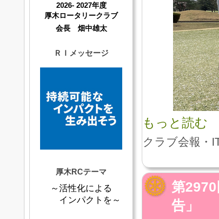
2026- 2027年度
厚木ロータリークラブ
会長 畑中雄太
ＲＩメッセージ
もっと読む
クラブ会報・I
厚木RCテーマ
第29
～活性化による
インパクトを～
告」