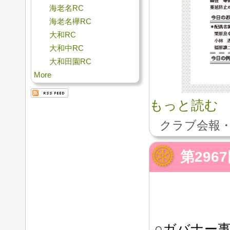
海老名RC
海老名欅RC
大和RC
大和中RC
大和田園RC
More
もっと読む
クラブ会報・
第29
○ガバナー